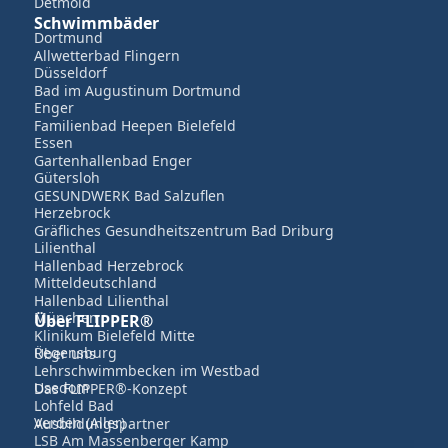
Detmold
Schwimmbäder
Dortmund
Allwetterbad Flingern
Düsseldorf
Bad im Augustinum Dortmund
Enger
Familienbad Heepen Bielefeld
Essen
Gartenhallenbad Enger
Gütersloh
GESUNDWERK Bad Salzuflen
Herzebrock
Gräfliches Gesundheitszentrum Bad Driburg
Lilienthal
Hallenbad Herzebrock
Mitteldeutschland
Hallenbad Lilienthal
München
Über FLIPPER®
Klinikum Bielefeld Mitte
Regensburg
Über uns
Lehrschwimmbecken im Westbad
Usedom
Das FLIPPER®-Konzept
Lohfeld Bad
Verden (Aller)
Ausbildungspartner
LSB Am Massenberger Kamp