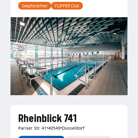
Seepferdchen
FLIPPER Club
Rheinblick 741
Pariser Str. 41
•
40549
•
Düsseldorf