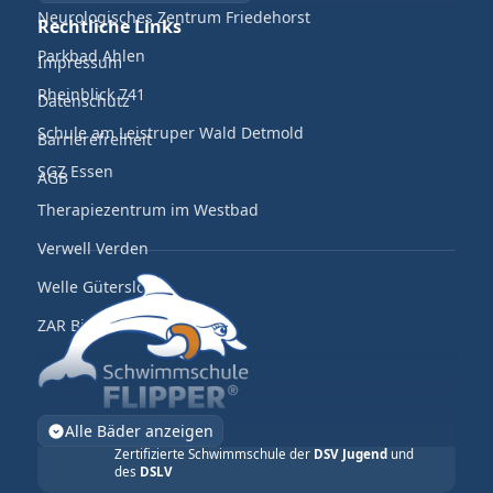
Neurologisches Zentrum Friedehorst
Rechtliche Links
Parkbad Ahlen
Impressum
Rheinblick 741
Datenschutz
Schule am Leistruper Wald Detmold
Barrierefreiheit
SGZ Essen
AGB
Therapiezentrum im Westbad
Verwell Verden
Welle Gütersloh
ZAR Bielefeld
Alle Bäder anzeigen
Zertifizierte Schwimmschule der
DSV Jugend
und
des
DSLV