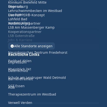
Klinikum Bielefeld Mitte
Regensburg
Über uns
Lehrschwimmbecken im Westbad
Usedom
Das FLIPPER®-Konzept
Lohfeld Bad
Verden (Aller)
Ausbildungspartner
LSB Am Massenberger Kamp
Kooperationspartner
LSB Gotenstraße
Jobs & Karriere
LWL Klinikum Gütersloh
Alle Standorte anzeigen
Neurologisches Zentrum Friedehorst
Rechtliche Links
Parkbad Ahlen
Impressum
Rheinblick 741
Datenschutz
Schule am Leistruper Wald Detmold
Barrierefreiheit
SGZ Essen
AGB
Therapiezentrum im Westbad
Verwell Verden