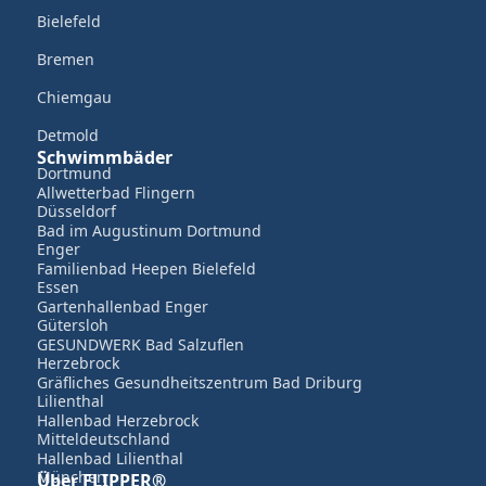
Bielefeld
Bremen
Chiemgau
Detmold
Schwimmbäder
Dortmund
Allwetterbad Flingern
Düsseldorf
Bad im Augustinum Dortmund
Enger
Familienbad Heepen Bielefeld
Essen
Gartenhallenbad Enger
Gütersloh
GESUNDWERK Bad Salzuflen
Herzebrock
Gräfliches Gesundheitszentrum Bad Driburg
Lilienthal
Hallenbad Herzebrock
Mitteldeutschland
Hallenbad Lilienthal
München
Über FLIPPER®