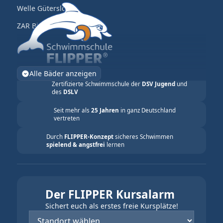
Welle Gütersloh
ZAR Bielefeld
Alle Bäder anzeigen
Zertifizierte Schwimmschule der
DSV Jugend
und
des
DSLV
Seit mehr als
25 Jahren
in ganz Deutschland
vertreten
Durch
FLIPPER-Konzept
sicheres Schwimmen
spielend & angstfrei
lernen
Der FLIPPER Kursalarm
Sichert euch als erstes freie Kursplätze!