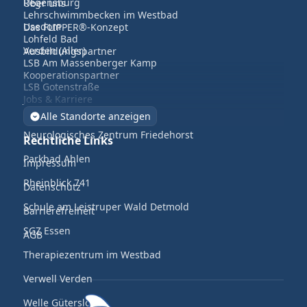
Regensburg
Über uns
Lehrschwimmbecken im Westbad
Usedom
Das FLIPPER®-Konzept
Lohfeld Bad
Verden (Aller)
Ausbildungspartner
LSB Am Massenberger Kamp
Kooperationspartner
LSB Gotenstraße
Jobs & Karriere
LWL Klinikum Gütersloh
Alle Standorte anzeigen
Neurologisches Zentrum Friedehorst
Rechtliche Links
Parkbad Ahlen
Impressum
Rheinblick 741
Datenschutz
Schule am Leistruper Wald Detmold
Barrierefreiheit
SGZ Essen
AGB
Therapiezentrum im Westbad
Verwell Verden
Welle Gütersloh