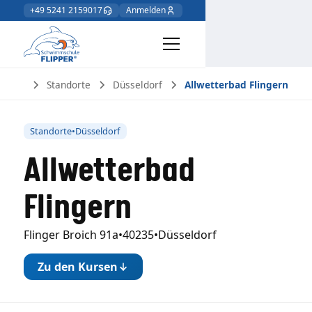
+49 5241 2159017
Anmelden
Home
Standorte
Düsseldorf
Allwetterbad Flingern
Standorte
•
Düsseldorf
Allwetterbad
Flingern
Flinger Broich 91a
•
40235
•
Düsseldorf
Zu den Kursen