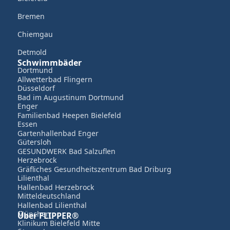
Bremen
Chiemgau
Detmold
Schwimmbäder
Dortmund
Allwetterbad Flingern
Düsseldorf
Bad im Augustinum Dortmund
Enger
Familienbad Heepen Bielefeld
Essen
Gartenhallenbad Enger
Gütersloh
GESUNDWERK Bad Salzuflen
Herzebrock
Gräfliches Gesundheitszentrum Bad Driburg
Lilienthal
Hallenbad Herzebrock
Mitteldeutschland
Hallenbad Lilienthal
München
Über FLIPPER®
Klinikum Bielefeld Mitte