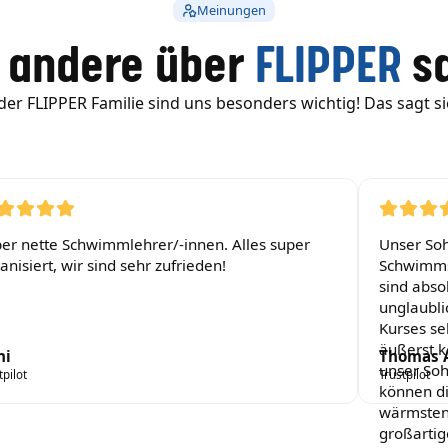
Meinungen
 andere über
FLIPPER
s
der FLIPPER Familie sind uns besonders wichtig! Das sagt si
er nette Schwimmlehrer/-innen. Alles super
Unser So
anisiert, wir sind sehr zufrieden!
Schwimms
sind absol
unglaubli
Kurses se
äußerst k
ni
Thomas 
unser Soh
tpilot
Trustpilot
können d
wärmsten
großartig