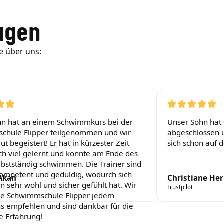
agen
e über uns:
hn hat an einem Schwimmkurs bei der
Unser Sohn hat d
chule Flipper teilgenommen und wir
abgeschlossen un
ut begeistert! Er hat in kürzester Zeit
sich schon auf 
ch viel gelernt und konnte am Ende des
lbstständig schwimmen. Die Trainer sind
ompetent und geduldig, wodurch sich
Akan
Christiane Her
n sehr wohl und sicher gefühlt hat. Wir
Trustpilot
ie Schwimmschule Flipper jedem
s empfehlen und sind dankbar für die
e Erfahrung!