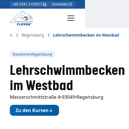
+49 5241 2159017
Anmelden
andorte
Regensburg
Lehrschwimmbecken im Westbad
Standorte
•
Regensburg
Lehrschwimmbecken
im Westbad
Messerschmittstraße 4
•
93049
•
Regensburg
Zu den Kursen