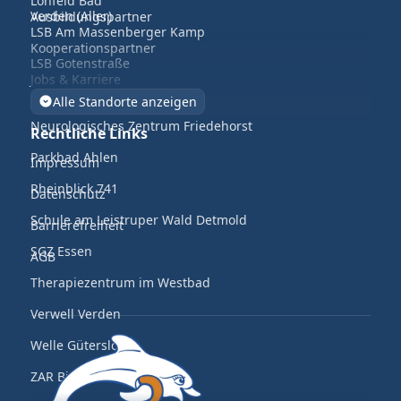
Lohfeld Bad
Verden (Aller)
Ausbildungspartner
LSB Am Massenberger Kamp
Kooperationspartner
LSB Gotenstraße
Jobs & Karriere
LWL Klinikum Gütersloh
Alle Standorte anzeigen
Neurologisches Zentrum Friedehorst
Rechtliche Links
Parkbad Ahlen
Impressum
Rheinblick 741
Datenschutz
Schule am Leistruper Wald Detmold
Barrierefreiheit
SGZ Essen
AGB
Therapiezentrum im Westbad
Verwell Verden
Welle Gütersloh
ZAR Bielefeld