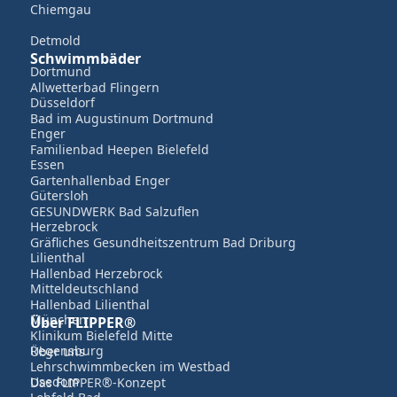
Chiemgau
Detmold
Schwimmbäder
Dortmund
Allwetterbad Flingern
Düsseldorf
Bad im Augustinum Dortmund
Enger
Familienbad Heepen Bielefeld
Essen
Gartenhallenbad Enger
Gütersloh
GESUNDWERK Bad Salzuflen
Herzebrock
Gräfliches Gesundheitszentrum Bad Driburg
Lilienthal
Hallenbad Herzebrock
Mitteldeutschland
Hallenbad Lilienthal
München
Über FLIPPER®
Klinikum Bielefeld Mitte
Regensburg
Über uns
Lehrschwimmbecken im Westbad
Usedom
Das FLIPPER®-Konzept